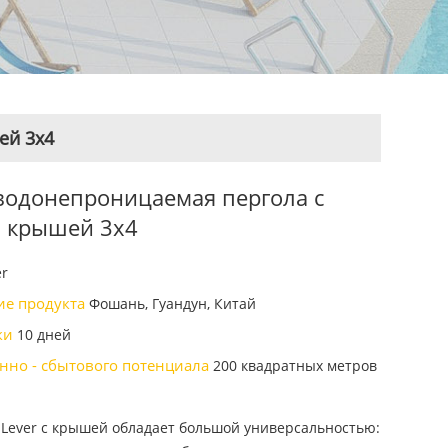
ей 3x4
водонепроницаемая пергола с
 крышей 3x4
er
ие продукта
Фошань, Гуандун, Китай
вки
10 дней
нно - сбытового потенциала
200 квадратных метров
Lever с крышей обладает большой универсальностью: