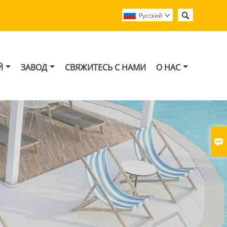

Pусский

Й
ЗАВОД
СВЯЖИТЕСЬ С НАМИ
О НАС
