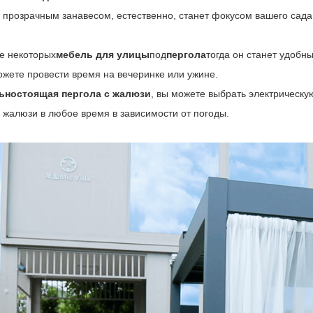
 прозрачным занавесом, естественно, станет фокусом вашего сада
е некоторых
мебель для улицы
под
пергола
тогда он станет удобн
ожете провести время на вечеринке или ужине.
ьностоящая пергола с жалюзи
, вы можете выбрать электрическу
 жалюзи в любое время в зависимости от погоды.