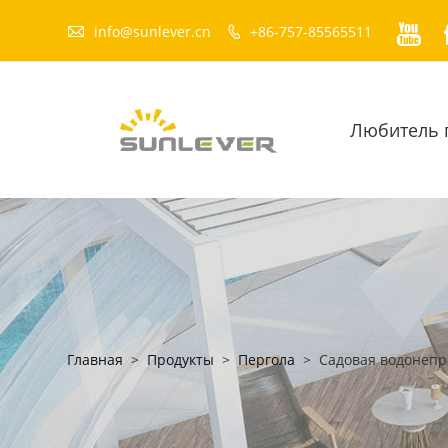


info@sunlever.cn
+86-757-85565511

Любитель 
Главная
>
Продукты
>
Пергола
>
Садовая водонепр