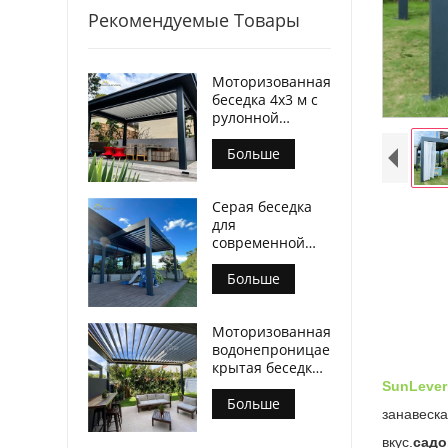
Рекомендуемые Товары
Моторизованная
беседка 4х3 м с
рулонной
ширмой на
молнии
Больше
Серая беседка
для
современной
мебели для
патио
Больше
Моторизованная
водонепроницаемая
крытая беседка
с жалюзи
SunLever
Современный
Больше
занавеска
вкус.
садо