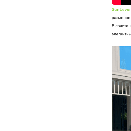
SunLever
размеров 
В сочетан
элегантны