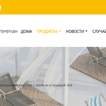

природы
ДОМА
ПРОДУКТЫ
НОВОСТИ
СЛУЧА
оницаемая пергола с жалюзи и крышей 3x4