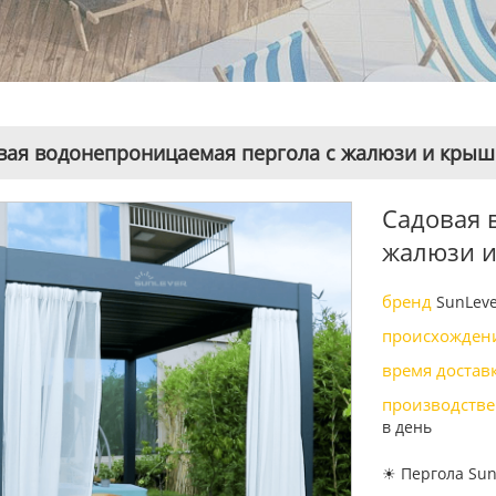
вая водонепроницаемая пергола с жалюзи и крыш
Садовая 
жалюзи и
бренд
SunLev
происхожден
время доста
производстве
в день
☀ Пергола Sun