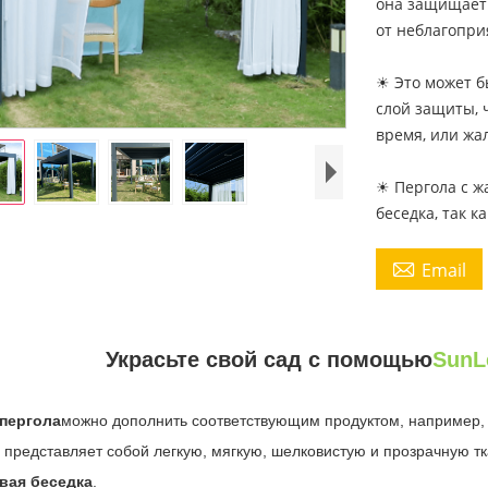
она защищает 
от неблагопри
☀ Это может б
слой защиты, 
время, или жа
☀ Пергола с ж
беседка, так 

Email
Украсьте свой сад с помощью
SunL
пергола
можно дополнить соответствующим продуктом, например, 
 представляет собой легкую, мягкую, шелковистую и прозрачную тк
вая беседка
.