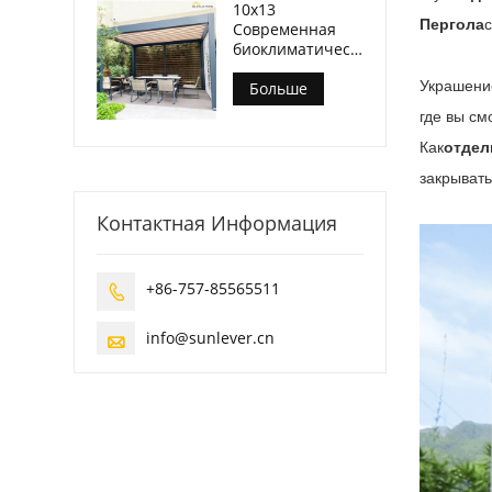
10x13
Пергола
с
Современная
биоклиматическая
беседка на
Украшени
открытом
Больше
воздухе на
где вы см
заднем дворе
Как
отдел
закрывать
Контактная Информация
+86-757-85565511

info@sunlever.cn
