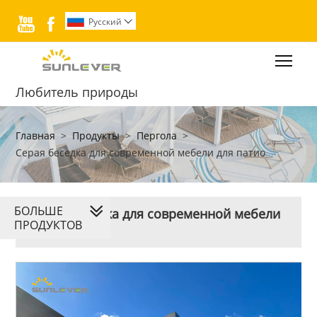


Pусский

Togg
Любитель природы
Главная
>
Продукты
>
Пергола
>
Серая беседка для современной мебели для патио
БОЛЬШЕ
Серая беседка для современной мебели
ПРОДУКТОВ
для патио