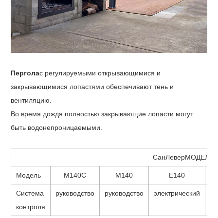
Пергола
с регулируемыми открывающимися и
закрывающимися лопастями обеспечивают тень и
вентиляцию.
Во время дождя полностью закрывающие лопасти могут
быть водонепроницаемыми.
СанЛевер
МОДЕЛИ 
Модель
М140С
М140
Е140
Система
руководство
руководство
электрический
ру
контроля