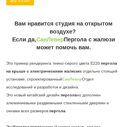
Email
Вам нравится студия на открытом
воздухе?
Если да,
СанЛевер
Пергола с жалюзи
может помочь вам.
Это пример рендеринга темно-серого цвета Е220.
пергола
на крыше с электрическими жалюзи
в отдельно стоящей
установке, спроектированный
СанЛевер
Отдел
исследований и разработок и дизайна.
Это новый китайский дизайн.
пергола
но дополнен
алюминиевыми раздвижными стеклянными дверями и
окнами всех размеров.
пергола
.
Это
беседка патио
который может создать для вас