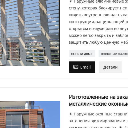
☀ Наружные алюминиевые жал
стену, которая блокирует не
видеть внутреннюю часть ваш
конструкции, защищающей от 
открытом воздухе или во вну
можно легко закрыть и забло
защитить любую ценную мебе
ставни дома
внешние жалю

Email
Детали
Изготовленные на зак
металлические оконны
☀ Наружные оконные ставни 
затенения, диммирования и 
коммерческих проектах. ☀ И