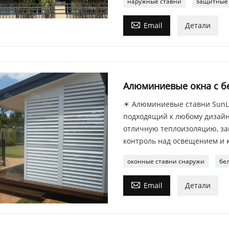
наружные ставни
защитные

Email
Детали
Алюминиевые окна с б
☀ Алюминиевые ставни SunL
подходящий к любому дизай
отличную теплоизоляцию, з
контроль над освещением и 
оконные ставни снаружи
бе

Email
Детали