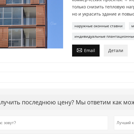
только снизить тепловую наг
но и украсить здание и повы
наружные оконные ставни
м
индивидуальные плантационны

Email
Детали
лучить последнюю цену? Мы ответим как можн