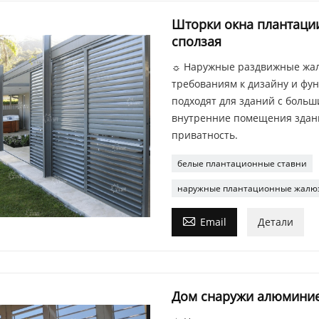
Шторки окна плантации
сползая
☼ Наружные раздвижные жал
требованиям к дизайну и фу
подходят для зданий с боль
внутренние помещения здания
приватность.
белые плантационные ставни
наружные плантационные жалю

Email
Детали
Дом снаружи алюмини