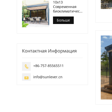
10x13
Современная
биоклиматическая
беседка на
открытом
Больше
воздухе на
заднем дворе
Контактная Информация
+86-757-85565511

info@sunlever.cn
