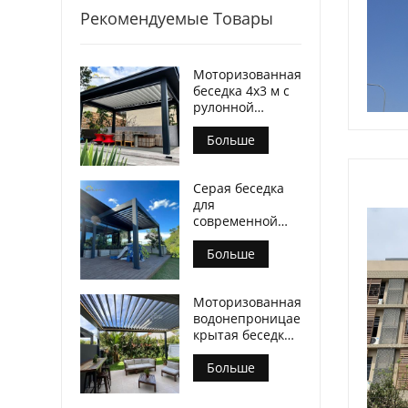
Рекомендуемые Товары
Моторизованная
беседка 4х3 м с
рулонной
ширмой на
молнии
Больше
Серая беседка
для
современной
мебели для
патио
Больше
Моторизованная
водонепроницаемая
крытая беседка
с жалюзи
Современный
Больше