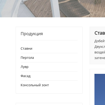
Ста
Продукция
Добейт
Двухс
Ставни
возде
Пергола
затен
Лувр
Фасад
Консольный зонт