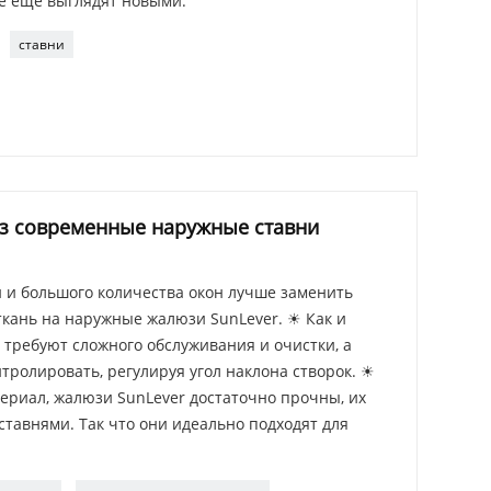
се еще выглядят новыми.
ставни
аз современные наружные ставни
 и большого количества окон лучше заменить
ань на наружные жалюзи SunLever. ☀ Как и
требуют сложного обслуживания и очистки, а
тролировать, регулируя угол наклона створок. ☀
риал, жалюзи SunLever достаточно прочны, их
тавнями. Так что они идеально подходят для