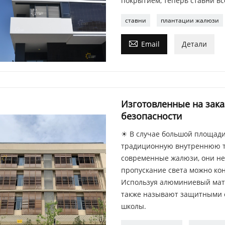
покрытием, теперь ставни в
ставни
плантации жалюзи

Email
Детали
Изготовленные на зак
безопасности
☀ В случае большой площади
традиционную внутреннюю тк
современные жалюзи, они не 
пропускание света можно кон
Используя алюминиевый мате
также называют защитными с
школы.