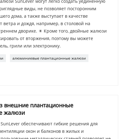
юзи SunLever могут легко создать уединенную
приглядные виды, не позволяет посторонним
его дома, а также выступает в качестве
ветра и дождя, например, в столовой на
треннем дворике. ☀ Кроме того, двойные жалюзи
кировать от вторжения, поэтому вы можете
ль, грили или электронику.
зи
алюминиевые плантационные жалюзи
аз внешние плантационные
е жалюзи
SunLever обеспечивают гибкие решения для
вентиляции окон и балконов в жилых и
спользование металлических ставней позволяет не