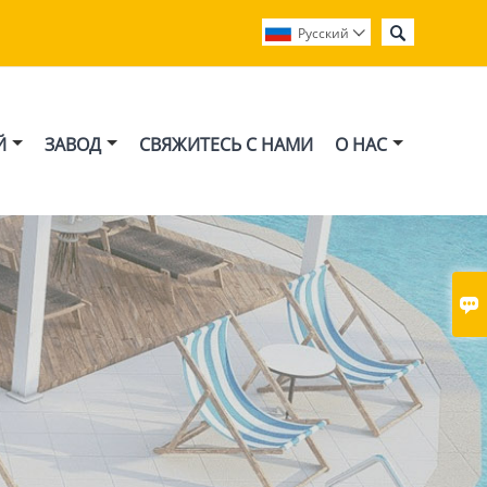

Pусский

Й
ЗАВОД
СВЯЖИТЕСЬ С НАМИ
О НАС
