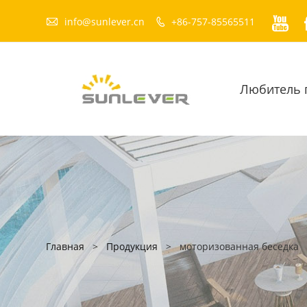


info@sunlever.cn
+86-757-85565511

Любитель 
Главная
>
Продукция
>
моторизованная беседка