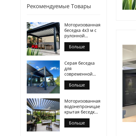
Рекомендуемые Товары
Моторизованная
беседка 4х3 м с
рулонной
ширмой на
молнии
Больше
Серая беседка
для
современной
мебели для
патио
Больше
Моторизованная
водонепроницаемая
крытая беседка
с жалюзи
Современный
Больше