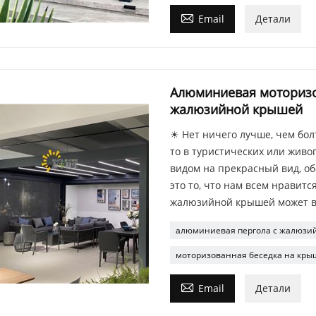

Email
Детали
Алюминиевая моторизов
жалюзийной крышей
☀ Нет ничего лучше, чем бол
то в туристических или живо
видом на прекрасный вид, об
это то, что нам всем нравитс
жалюзийной крышей может в
алюминиевая пергола с жалюзи
моторизованная беседка на кры

Email
Детали