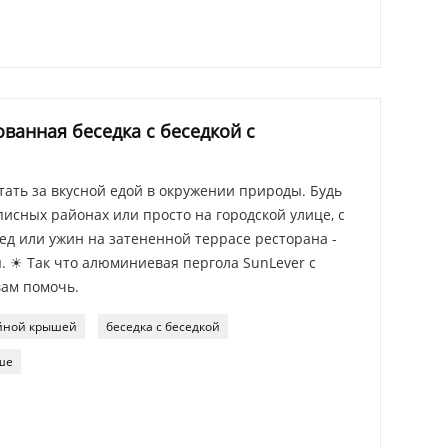
анная беседка с беседкой с
тать за вкусной едой в окружении природы. Будь
писных районах или просто на городской улице, с
ед или ужин на затененной террасе ресторана -
я. ☀ Так что алюминиевая пергола SunLever с
ам помочь.
йной крышей
беседка с беседкой
ше