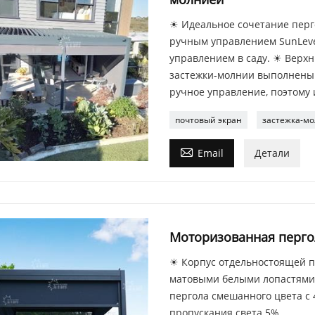
☀ Идеальное сочетание перго
ручным управлением SunLeve
управлением в саду. ☀ Вер
застежки-молнии выполнены 
ручное управление, поэтому 
почтовый экран
застежка-мо

Email
Детали
Моторизованная пергол
☀ Корпус отдельностоящей п
матовыми белыми лопастями 
пергола смешанного цвета с
пропускания света 5%.