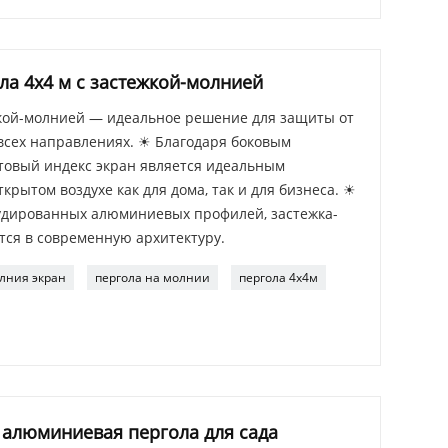
а 4x4 м с застежкой-молнией
жкой-молнией — идеальное решение для защиты от
 всех направлениях. ☀ Благодаря боковым
овый индекс экран является идеальным
крытом воздухе как для дома, так и для бизнеса. ☀
удированных алюминиевых профилей, застежка-
ся в современную архитектуру.
лния экран
пергола на молнии
пергола 4х4м
 алюминиевая пергола для сада