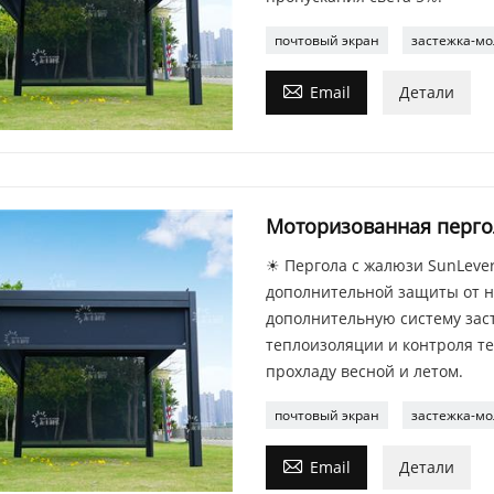
почтовый экран
застежка-мо

Email
Детали
Моторизованная пергол
☀ Пергола с жалюзи SunLeve
дополнительной защиты от не
дополнительную систему зас
теплоизоляции и контроля те
прохладу весной и летом.
почтовый экран
застежка-мо

Email
Детали