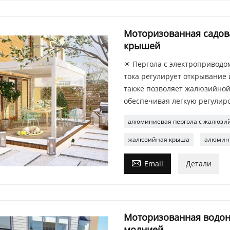
Моторизованная садов
крышей
☀ Пергола с электроприводом
тока регулирует открывание 
также позволяет жалюзийной
обеспечивая легкую регулиро
алюминиевая пергола с жалюзи
жалюзийная крыша
алюмин

Email
Детали
Моторизованная водон
молнией