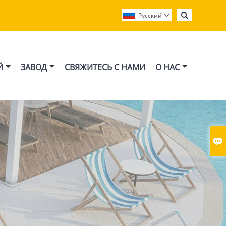

Pусский

Й
ЗАВОД
СВЯЖИТЕСЬ С НАМИ
О НАС
