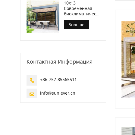
10x13
Современная
биоклиматическая
беседка на
открытом
Больше
воздухе на
заднем дворе
Контактная Информация
+86-757-85565511

info@sunlever.cn
