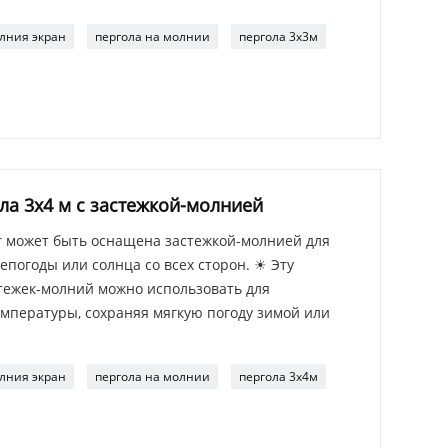
лния экран
пергола на молнии
пергола 3x3м
а 3x4 м с застежкой-молнией
r может быть оснащена застежкой-молнией для
погоды или солнца со всех сторон. ☀ Эту
тежек-молний можно использовать для
мпературы, сохраняя мягкую погоду зимой или
лния экран
пергола на молнии
пергола 3x4м