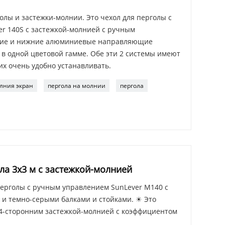
лы и застежки-молнии. Это чехол для перголы с
r 140S с застежкой-молнией с ручным
хние и нижние алюминиевые направляющие
в одной цветовой гамме. Обе эти 2 системы имеют
их очень удобно устанавливать.
лния экран
пергола на молнии
пергола
а 3x3 м с застежкой-молнией
ерголы с ручным управлением SunLever M140 с
и темно-серыми балками и стойками. ☀ Это
 4-сторонним застежкой-молнией с коэффициентом