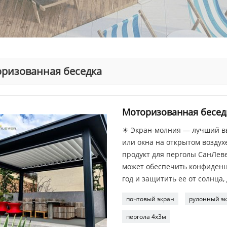
ризованная беседка
Моторизованная бесед
☀ Экран-молния — лучший вы
или окна на открытом возду
продукт для перголы СанЛеве
может обеспечить конфиденц
год и защитить ее от солнца,
почтовый экран
рулонный э
пергола 4х3м