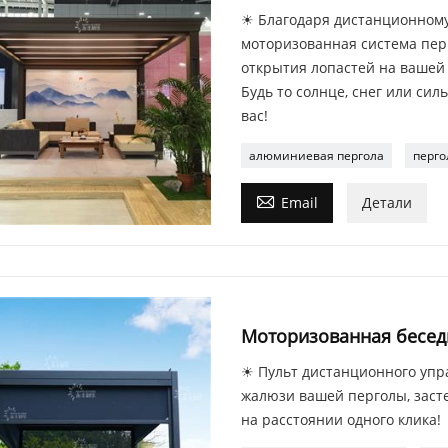
☀ Благодаря дистанционному
моторизованная система пер
открытия лопастей на вашей 
Будь то солнце, снег или си
вас!
алюминиевая пергола
перго

Email
Детали
Моторизованная беседк
☀ Пульт дистанционного упр
жалюзи вашей перголы, заст
на расстоянии одного клика!