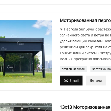
Моторизованная пергол
☀ Пергола SunLever с засте
солнечного света и ветра во
удерживающим каналам Почт
решением для закрытия на от
Тонкие линии системы экстр
молния прекрасно вписывают
почтовый экран
застежка-мо

Email
Детали
13x13 Моторизованная