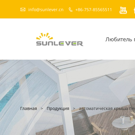


info@sunlever.cn
+86-757-85565511

Любитель 
Главная
>
Продукция
>
автоматическая крыша пе