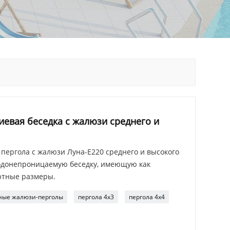
евая беседка с жалюзи среднего и
пергола с жалюзи Луна-E220 среднего и высокого
водонепроницаемую беседку, имеющую как
артные размеры.
ные жалюзи-перголы
пергола 4х3
пергола 4x4