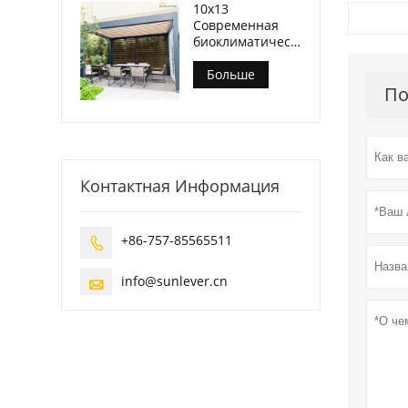
10x13
Современная
биоклиматическая
беседка на
открытом
Больше
воздухе на
По
заднем дворе
Контактная Информация
+86-757-85565511

info@sunlever.cn
