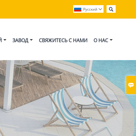

Pусский

Й
ЗАВОД
СВЯЖИТЕСЬ С НАМИ
О НАС
