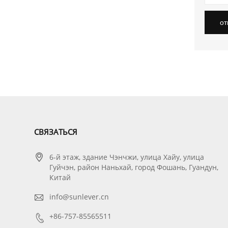
от
CВЯЗАТЬСЯ

6-й этаж, здание Чэнчжи, улица Хайу, улица
Гуйчэн, район Наньхай, город Фошань, Гуандун,
Китай

info@sunlever.cn

+86-757-85565511