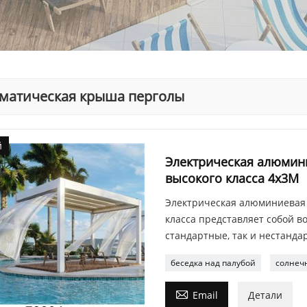
матическая крыша перголы
й
Электрическая алюмини
высокого класса 4x3M
Электрическая алюминиевая 
класса представляет собой 
стандартные, так и нестанд
беседка над палубой
солнеч

Email
Детали