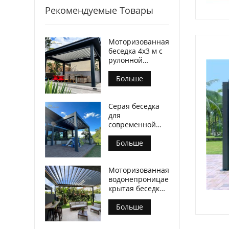
Рекомендуемые Товары
Моторизованная
беседка 4х3 м с
рулонной
ширмой на
молнии
Больше
Серая беседка
для
современной
мебели для
патио
Больше
Моторизованная
водонепроницаемая
крытая беседка
с жалюзи
Современный
Больше