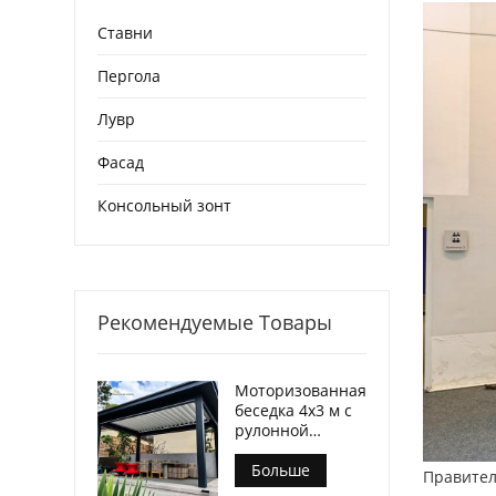
Ставни
Пергола
Лувр
Фасад
Консольный зонт
Рекомендуемые Товары
Моторизованная
беседка 4х3 м с
рулонной
ширмой на
молнии
Больше
Правител