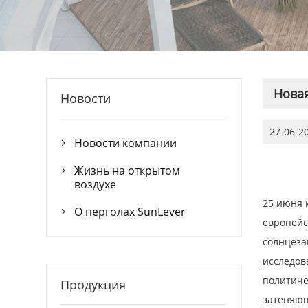
Новая
Новости
27-06-2
Новости компании

Жизнь на открытом

воздухе
25 июня 
О перголах SunLever

европейс
солнцеза
исследов
политиче
Продукция
затеняю