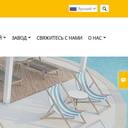

Pусский

Й
ЗАВОД
СВЯЖИТЕСЬ С НАМИ
О НАС
