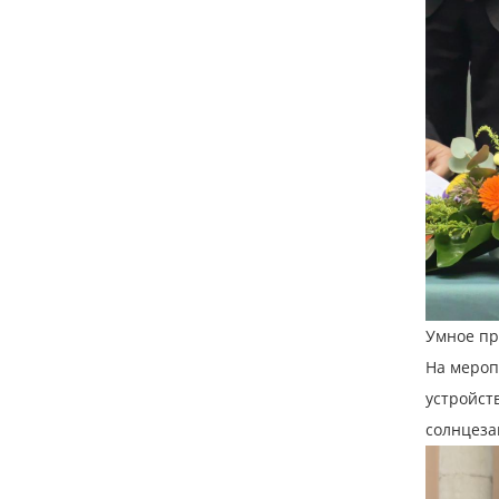
Умное пр
На меро
устройст
солнцеза