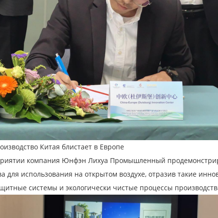
оизводство Китая блистает в Европе
приятии компания Юнфэн Лихуа Промышленный продемонстрир
ва для использования на открытом воздухе, отразив такие инн
щитные системы и экологически чистые процессы производств