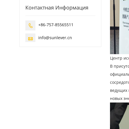
Контактная Информация
+86-757-85565511

info@sunlever.cn

Центр ис
В присут
официаль
сосредот
ведущих 
новых эн