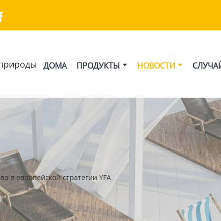

природы
ДОМА
ПРОДУКТЫ
НОВОСТИ
СЛУЧА
ава в европейской стратегии YFA