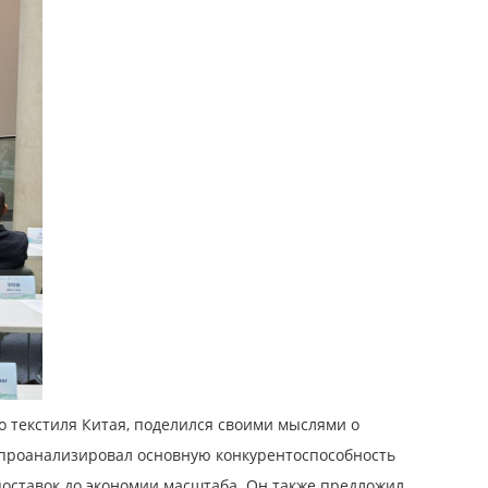
 текстиля Китая, поделился своими мыслями о
и проанализировал основную конкурентоспособность
поставок до экономии масштаба. Он также предложил