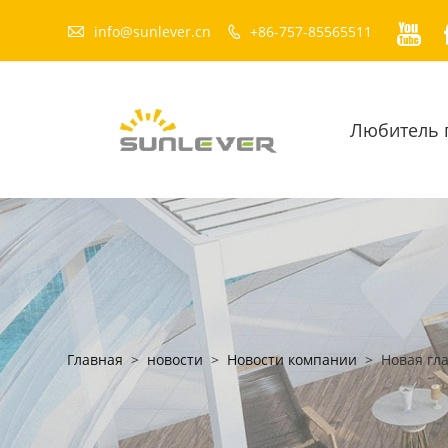


info@sunlever.cn
+86-757-85565511

Любитель 
Главная
>
новости
>
Новости компании
>
Новая гл