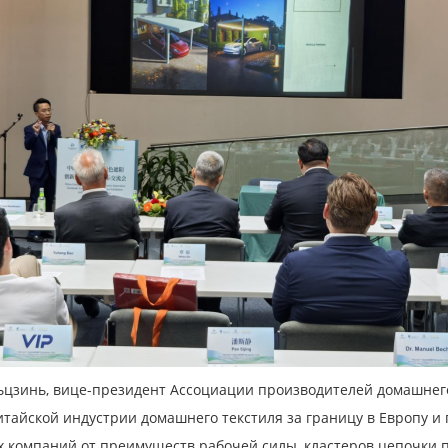
цзинь, вице-президент Ассоциации производителей домашнего
итайской индустрии домашнего текстиля за границу в Европу 
х компаний от преимуществ рабочей силы, кластеров цепочки 