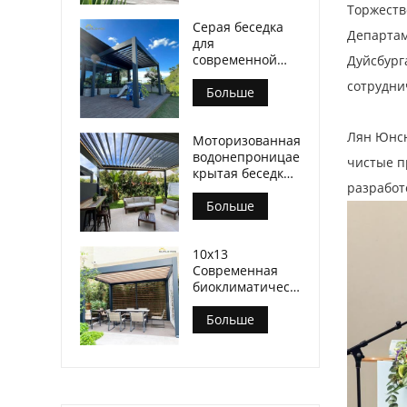
Торжеств
Серая беседка
Департам
для
современной
Дуйсбург
мебели для
сотрудни
патио
Больше
Лян Юнсю
Моторизованная
водонепроницаемая
чистые п
крытая беседка
разработ
с жалюзи
Современный
Больше
10x13
Современная
биоклиматическая
беседка на
открытом
Больше
воздухе на
заднем дворе